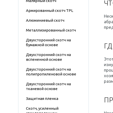
Малярный скотч
ЧТ
Армированный скотч TPL
Нес
Алюминиевый скотч
абра
пред
Металлизированный скотч
Двухсторонний скотч на
ГД
бумажной основе
Двухсторонний скотч на
Это
вспененной основе
изну
Двухсторонний скотч на
проц
полипропиленовой основе
хоз
разм
Двухсторонний скотч на
тканевой основе
П
Защитная пленка
Скотч, усиленный
Нек