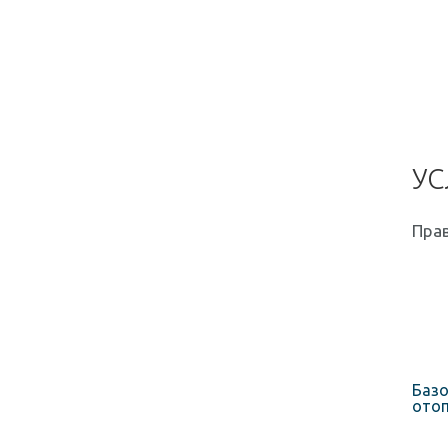
УС
Прав
Базо
отоп