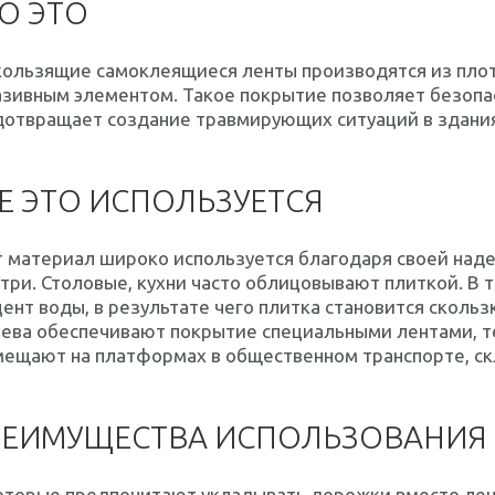
О ЭТО
кользящие самоклеящиеся ленты производятся из плот
зивным элементом. Такое покрытие позволяет безопас
отвращает создание травмирующих ситуаций в зданиях
Е ЭТО ИСПОЛЬЗУЕТСЯ
т материал широко используется благодаря своей над
три. Столовые, кухни часто облицовывают плиткой. В
ент воды, в результате чего плитка становится сколь
яева обеспечивают покрытие специальными лентами, т
ещают на платформах в общественном транспорте, скла
РЕИМУЩЕСТВА ИСПОЛЬЗОВАНИЯ
оторые предпочитают укладывать дорожки вместо лент