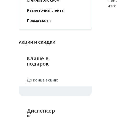
стекловолокном
что:
Разметочная лента
Промо скотч
АКЦИИ И СКИДКИ
Клише в
подарок
До конца акции:
Диспенсер
в