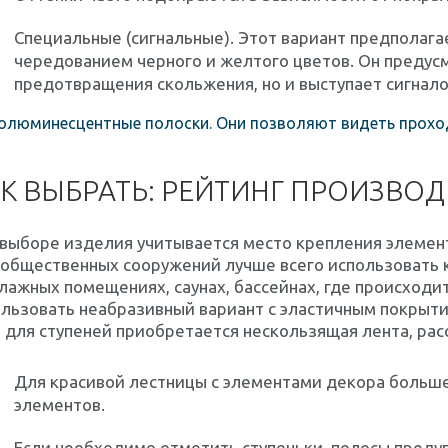
Специальные (сигнальные). Этот вариант предполаг
чередованием черного и желтого цветов. Он предус
предотвращения скольжения, но и выступает сигнало
люминесцентные полоски. Они позволяют видеть проход
К ВЫБРАТЬ: РЕЙТИНГ ПРОИЗВО
выборе изделия учитывается место крепления элемен
 общественных сооружений лучше всего использовать 
лажных помещениях, саунах, бассейнах, где происходит
льзовать неабразивный вариант с эластичным покрыт
 для ступеней приобретается нескользящая лента, рас
Для красивой лестницы с элементами декора больш
элементов.
Если необходимо отметить ступеньки, полосы пред