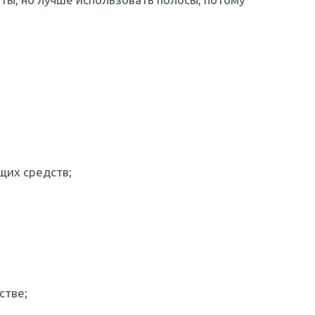
щих средств;
стве;