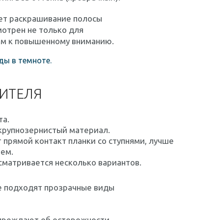
ает раскрашивание полосы
мотрен не только для
м к ​​повышенному вниманию.
ы в темноте.
ДИТЕЛЯ
та.
крупнозернистый материал.
 прямой контакт планки со ступнями, лучше
ием.
сматривается несколько вариантов.
е подходят прозрачные виды
упреждают об осторожности.