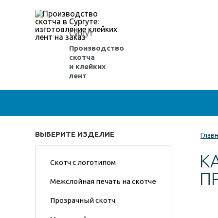
Сургут
Производство
скотча
и клейких
лент
ВЫБЕРИТЕ ИЗДЕЛИЕ
Глав
К
Скотч с логотипом
П
Межслойная печать на скотче
Прозрачный скотч