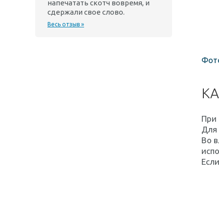
напечатать скотч вовремя, и
сдержали свое слово.
Весь отзыв »
Фото
КА
При 
Для
Во в
испо
Если