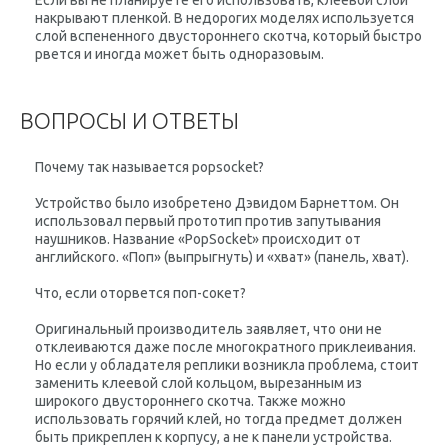
Если вы не планируете его использовать, клеевой слой
накрывают пленкой. В недорогих моделях используется
слой вспененного двустороннего скотча, который быстро
рвется и иногда может быть одноразовым.
ВОПРОСЫ И ОТВЕТЫ
Почему так называется popsocket?
Устройство было изобретено Дэвидом Барнеттом. Он
использовал первый прототип против запутывания
наушников. Название «PopSocket» происходит от
английского. «Поп» (выпрыгнуть) и «хват» (панель, хват).
Что, если оторвется поп-сокет?
Оригинальный производитель заявляет, что они не
отклеиваются даже после многократного приклеивания.
Но если у обладателя реплики возникла проблема, стоит
заменить клеевой слой кольцом, вырезанным из
широкого двустороннего скотча. Также можно
использовать горячий клей, но тогда предмет должен
быть прикреплен к корпусу, а не к панели устройства.