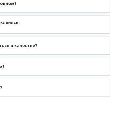
локном?
 клеился.
ться в качестве?
м?
?