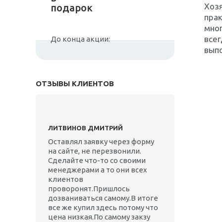
Хозя
подарок
прак
мног
все
До конца акции:
вып
ОТЗЫВЫ КЛИЕНТОВ
ЛИТВИНОВ ДМИТРИЙ
Оставлял заявку через форму
на сайте, не перезвонили.
Сделайте что-то со своими
менеджерами а то они всех
клиентов
проворонят.Пришлось
дозваниваться самому.В итоге
все же купил здесь потому что
цена низкая.По самому закзу