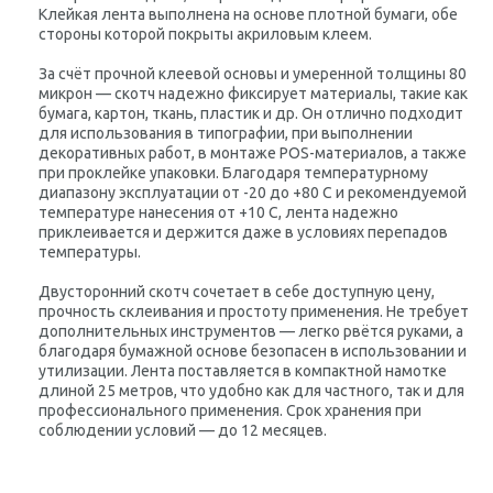
Клейкая лента выполнена на основе плотной бумаги, обе
стороны которой покрыты акриловым клеем.
За счёт прочной клеевой основы и умеренной толщины 80
микрон — скотч надежно фиксирует материалы, такие как
бумага, картон, ткань, пластик и др. Он отлично подходит
для использования в типографии, при выполнении
декоративных работ, в монтаже POS-материалов, а также
при проклейке упаковки. Благодаря температурному
диапазону эксплуатации от -20 до +80 C и рекомендуемой
температуре нанесения от +10 C, лента надежно
приклеивается и держится даже в условиях перепадов
температуры.
Двусторонний скотч сочетает в себе доступную цену,
прочность склеивания и простоту применения. Не требует
дополнительных инструментов — легко рвётся руками, а
благодаря бумажной основе безопасен в использовании и
утилизации. Лента поставляется в компактной намотке
длиной 25 метров, что удобно как для частного, так и для
профессионального применения. Срок хранения при
соблюдении условий — до 12 месяцев.