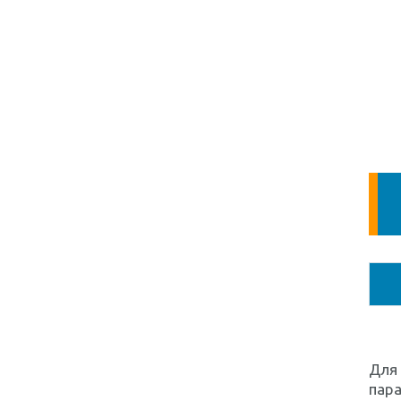
Для
пар