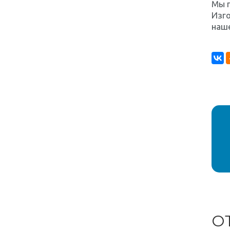
Мы 
Изг
наш
О