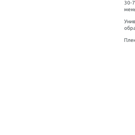
30-7
мен
Уни
обр
Плен